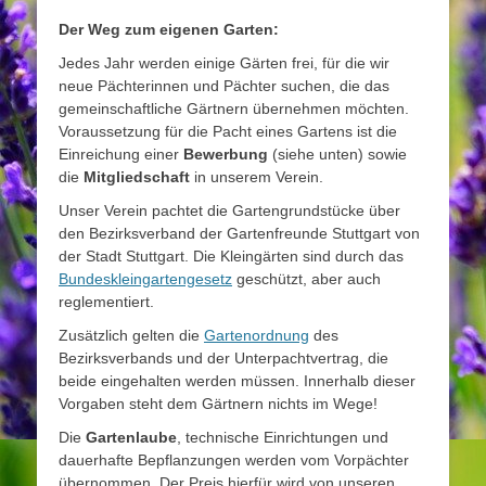
Der Weg zum eigenen Garten:
Jedes Jahr werden einige Gärten frei, für die wir
neue Pächterinnen und Pächter suchen, die das
gemeinschaftliche Gärtnern übernehmen möchten.
Voraussetzung für die Pacht eines Gartens ist die
Einreichung einer
Bewerbung
(siehe unten) sowie
die
Mitgliedschaft
in unserem Verein.
Unser Verein pachtet die Gartengrundstücke über
den Bezirksverband der Gartenfreunde Stuttgart von
der Stadt Stuttgart. Die Kleingärten sind durch das
Bundeskleingartengesetz
geschützt, aber auch
reglementiert.
Zusätzlich gelten die
Gartenordnung
des
Bezirksverbands und der Unterpachtvertrag, die
beide eingehalten werden müssen. Innerhalb dieser
Vorgaben steht dem Gärtnern nichts im Wege!
Die
Gartenlaube
, technische Einrichtungen und
dauerhafte Bepflanzungen werden vom Vorpächter
übernommen. Der Preis hierfür wird von unseren